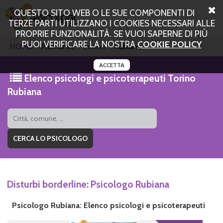
QUESTO SITO WEB O LE SUE COMPONENTI DI
TERZE PARTI UTILIZZANO I COOKIES NECESSARI ALLE
PROPRIE FUNZIONALITÀ. SE VUOI SAPERNE DI PIÙ
PUOI VERIFICARE LA NOSTRA
COOKIE POLICY
HOME
Piemonte
Torino
Rubiana
ACCETTA
Elenco psicologi e psicoterapeuti Torino
Rubiana
Disturbi borderline: Psicologo Rubiana
Psicologo Rubiana: Elenco psicologi e psicoterapeuti