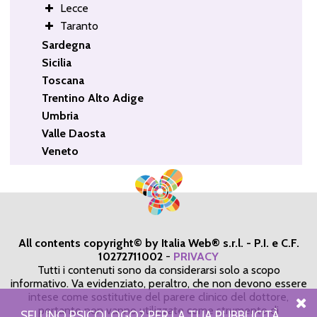
Lecce
Taranto
Sardegna
Sicilia
Toscana
Trentino Alto Adige
Umbria
Valle Daosta
Veneto
All contents copyright© by Italia Web® s.r.l. - P.I. e C.F.
10272711002
-
PRIVACY
Tutti i contenuti sono da considerarsi solo a scopo
informativo. Va evidenziato, peraltro, che non devono essere
intese come sostitutive del parere clinico del dottore,
pertanto non vanno utilizzate come strumento di
SEI UNO PSICOLOGO? PER LA TUA PUBBLICITÀ