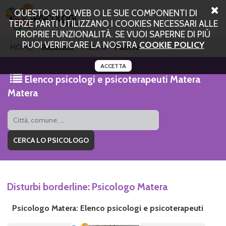
QUESTO SITO WEB O LE SUE COMPONENTI DI
TERZE PARTI UTILIZZANO I COOKIES NECESSARI ALLE
PROPRIE FUNZIONALITÀ. SE VUOI SAPERNE DI PIÙ
PUOI VERIFICARE LA NOSTRA
COOKIE POLICY
HOME
Basilicata
Matera
Matera
ACCETTA
Elenco psicologi e psicoterapeuti Matera
Matera
Disturbi borderline: Psicologo Matera
Psicologo Matera: Elenco psicologi e psicoterapeuti