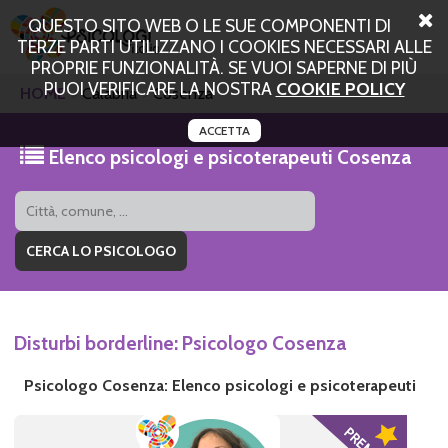
QUESTO SITO WEB O LE SUE COMPONENTI DI
TERZE PARTI UTILIZZANO I COOKIES NECESSARI ALLE
PROPRIE FUNZIONALITÀ. SE VUOI SAPERNE DI PIÙ
PUOI VERIFICARE LA NOSTRA
COOKIE POLICY
HOME
Calabria
Cosenza
ACCETTA
Elenco psicologi e psicoterapeuti Cosenza
Disturbi borderline: Psicologo Cosenza
Psicologo Cosenza: Elenco psicologi e psicoterapeuti