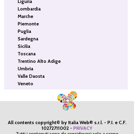
Liguria
Lombardia
Marche
Piemonte
Puglia
Sardegna
Sicilia
Toscana
Trentino Alto Adige
Umbria
Valle Daosta
Veneto
All contents copyright© by Italia Web® s.r.l. - P.I. e C.F.
10272711002
-
PRIVACY
Tutti i contenuti sono da considerarsi solo a scopo