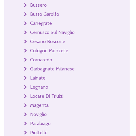
Bussero
Busto Garolfo
Canegrate
Cernusco Sul Naviglio
Cesano Boscone
Cologno Monzese
Cornaredo
Garbagnate Milanese
Lainate
Legnano
Locate Di Triulzi
Magenta
Noviglio
Parabiago
Pioltello