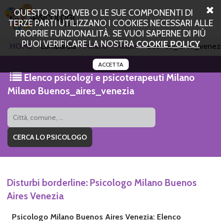
QUESTO SITO WEB O LE SUE COMPONENTI DI
TERZE PARTI UTILIZZANO I COOKIES NECESSARI ALLE
PROPRIE FUNZIONALITÀ. SE VUOI SAPERNE DI PIÙ
PUOI VERIFICARE LA NOSTRA
COOKIE POLICY
HOME
Lombardia
Milano
Milano
Buenos_aires_venez
ACCETTA
Elenco psicologi e psicoterapeuti Milano
Milano Buenos_aires_venezia
Disturbi borderline: Psicologo Milano Buenos
Aires Venezia
Psicologo Milano Buenos Aires Venezia: Elenco