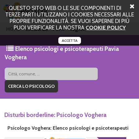
QUESTO SITO WEB O LE SUE COMPONENTI DI
TERZE PARTI UTILIZZANO I COOKIES NECESSARI ALLE
PROPRIE FUNZIONALITÀ. SE VUOI SAPERNE DI PIÙ
PUOI VERIFICARE LA NOSTRA
COOKIE POLICY
HOME
Lombardia
Pavia
Voghera
ACCETTA
Elenco psicologi e psicoterapeuti Pavia
Voghera
Disturbi borderline: Psicologo Voghera
Psicologo Voghera: Elenco psicologi e psicoterapeuti