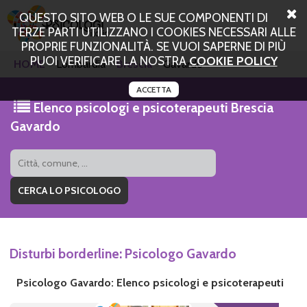
QUESTO SITO WEB O LE SUE COMPONENTI DI
TERZE PARTI UTILIZZANO I COOKIES NECESSARI ALLE
PROPRIE FUNZIONALITÀ. SE VUOI SAPERNE DI PIÙ
PUOI VERIFICARE LA NOSTRA
COOKIE POLICY
HOME
Lombardia
Brescia
Gavardo
ACCETTA
Elenco psicologi e psicoterapeuti Brescia
Gavardo
Disturbi borderline: Psicologo Gavardo
Psicologo Gavardo: Elenco psicologi e psicoterapeuti