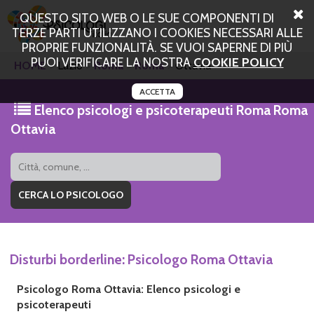
QUESTO SITO WEB O LE SUE COMPONENTI DI
TERZE PARTI UTILIZZANO I COOKIES NECESSARI ALLE
PROPRIE FUNZIONALITÀ. SE VUOI SAPERNE DI PIÙ
PUOI VERIFICARE LA NOSTRA
COOKIE POLICY
HOME
Lazio
Roma
Roma
Ottavia
ACCETTA
Elenco psicologi e psicoterapeuti Roma Roma
Ottavia
Disturbi borderline: Psicologo Roma Ottavia
Psicologo Roma Ottavia: Elenco psicologi e
psicoterapeuti