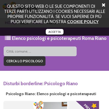
QUESTO SITO WEB O LE SUE COMPONENTI DI
TERZE PARTI UTILIZZANO I COOKIES NECESSARI ALLE
PROPRIE FUNZIONALITÀ. SE VUOI SAPERNE DI PIÙ
PUOI VERIFICARE LA NOSTRA
COOKIE POLICY
HOME
Lazio
Roma
Riano
ACCETTA
Elenco psicologi e psicoterapeuti Roma Riano
Disturbi borderline: Psicologo Riano
Psicologo Riano: Elenco psicologi e psicoterapeuti