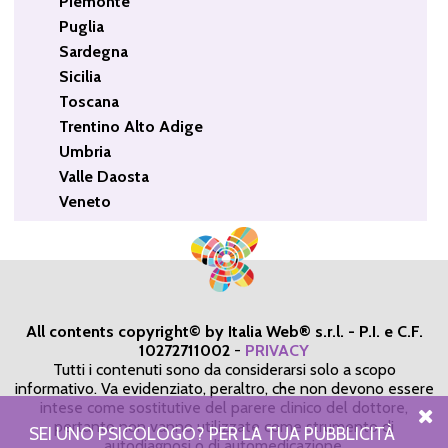
Piemonte
Puglia
Sardegna
Sicilia
Toscana
Trentino Alto Adige
Umbria
Valle Daosta
Veneto
All contents copyright© by Italia Web® s.r.l. - P.I. e C.F.
10272711002
-
PRIVACY
Tutti i contenuti sono da considerarsi solo a scopo
informativo. Va evidenziato, peraltro, che non devono essere
intese come sostitutive del parere clinico del dottore,
pertanto non vanno utilizzate come strumento di
SEI UNO PSICOLOGO? PER LA TUA PUBBLICITÀ
autodiagnosi o di automedicazione.