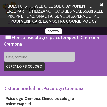
QUESTO SITO WEB O LE SUE COMPONENTI DI
TERZE PARTI UTILIZZANO I COOKIES NECESSARI ALLE
PROPRIE FUNZIONALITÀ. SE VUOI SAPERNE DI PIÙ
PUOI VERIFICARE LA NOSTRA
COOKIE POLICY
HOME
Lombardia
Cremona
Cremona
ACCETTA
Elenco psicologi e psicoterapeuti Cremona
Cremona
Disturbi borderline: Psicologo Cremona
Psicologo Cremona: Elenco psicologi e
psicoterapeuti