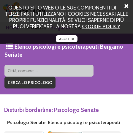
QUESTO SITO WEB O LE SUE COMPONENTI DI
TERZE PARTI UTILIZZANO I COOKIES NECESSARI ALLE
PROPRIE FUNZIONALITÀ. SE VUOI SAPERNE DI PIÙ
PUOI VERIFICARE LA NOSTRA
COOKIE POLICY
HOME
Lombardia
Bergamo
Seriate
ACCETTA
Elenco psicologi e psicoterapeuti Bergamo
Seriate
Disturbi borderline: Psicologo Seriate
Psicologo Seriate: Elenco psicologi e psicoterapeuti