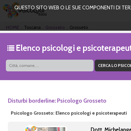
QUESTO SITO WEB O LE SUE COMPONENTI DI TERZE
HOME
Toscana
Grosseto
Grosseto
Elenco psicologi e psicoterapeu
Disturbi borderline: Psicologo Grosseto
Psicologo Grosseto: Elenco psicologi e psicoterapeuti
Dott. Michelang