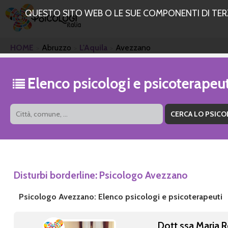
QUESTO SITO WEB O LE SUE COMPONENTI DI TERZE
HOME
Abruzzo
L'Aquila
Avezzano
Elenco psicologi e psicoterapeu
Disturbi borderline: Psicologo Avezzano
Psicologo Avezzano: Elenco psicologi e psicoterapeuti
Dott.ssa Maria R