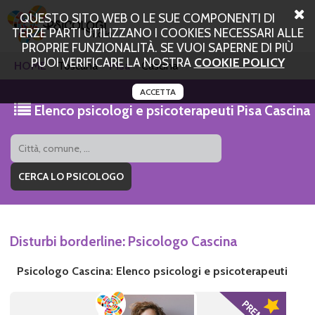
QUESTO SITO WEB O LE SUE COMPONENTI DI
TERZE PARTI UTILIZZANO I COOKIES NECESSARI ALLE
PROPRIE FUNZIONALITÀ. SE VUOI SAPERNE DI PIÙ
PUOI VERIFICARE LA NOSTRA
COOKIE POLICY
HOME
Toscana
Pisa
Cascina
ACCETTA
Elenco psicologi e psicoterapeuti Pisa Cascina
Disturbi borderline: Psicologo Cascina
Psicologo Cascina: Elenco psicologi e psicoterapeuti