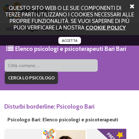
QUESTO SITO WEB O LE SUE COMPONENTI DI
TERZE PARTI UTILIZZANO I COOKIES NECESSARI ALLE
PROPRIE FUNZIONALITÀ. SE VUOI SAPERNE DI PIÙ
PUOI VERIFICARE LA NOSTRA
COOKIE POLICY
HOME
Puglia
Bari
Bari
ACCETTA
Elenco psicologi e psicoterapeuti Bari Bari
Disturbi borderline: Psicologo Bari
Psicologo Bari: Elenco psicologi e psicoterapeuti